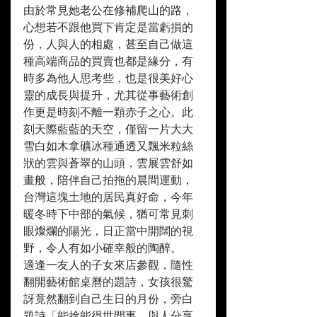
由於常見她老公在修補爬山的路，
心想若不跟他買下肯定是當虧損的
份，人與人的相處，甚至自己做這
種高端商品的買賣也都是緣分，有
時多為他人思考些，也是很美好心
靈的成長與提升，尤其從事藝術創
作更是時刻不離一顆赤子之心。此
刻天際藍藍的天空，僅留一片大大
雪白如木拿礦冰種通透又飄米粒絲
狀的雲與蒼翠的山頭，雲展雲舒如
畫般，陪伴自己拍拖的晨間運動，
台灣這塊土地的居民真好命，今年
暖冬時下中部的氣候，猶可常見刺
眼燦爛的陽光，日正當中開闊的視
野，令人有如小確幸般的陶醉。
適逢一友人的子女來店參觀，隨性
翻開藝術館桌曆的題詩，女孩很驚
訝竟然翻到自己生日的月份，旁白
題詩「能捨能得世間事，與人分享