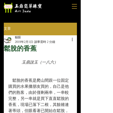
文章
貓眼
2019年2月1日
讀畢需時 2 分鐘
鬆脫的香蕉
玉鼎說玉（一八六） 
    鬆脫的香蕉是爬山間跟一位固定
購買的水果攤朋友買的，自己是他
們的熟客，由於僅剩兩串，一串較
完整，另一串就是買下直直鬆脫的
香蕉，現場已落下二根，其餘雖連
著蒂頭，但眼看著已開始在鬆脫，