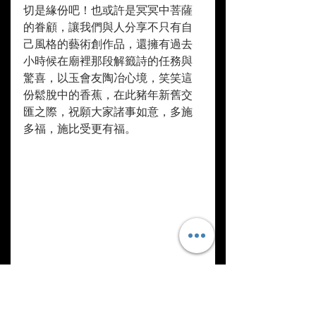
切是緣份吧！也或許是冥冥中菩薩
的眷顧，讓我們與人分享不只有自
己風格的藝術創作品，還擁有過去
小時候在廟裡那段解籤詩的任務與
驚喜，以玉會友陶冶心境，笑笑這
份鬆脫中的香蕉，在此豬年新舊交
匯之際，祝願大家諸事如意，多施
多福，施比受更有福。