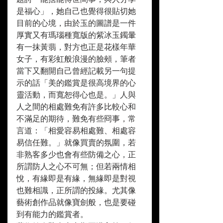
是福心」，她自己也覺得很貼切她
目前的心境，由於玉的圖譜是一件
厚實又有瑪瑙種寬版的紫冰玉鐲暈
有一抹黃翡，對方也正是花樣年華
女子，有彩虹般浪漫的臉頰，筆者
當下又翻開自己曾經記載另一句提
示的話「美的鑑賞是很高境界的心
靈活動，而寬恕得心也是。」人與
人之間的相處難免有許多比較心和
不滿足的期待，難免有些冏事，常
言道：「相愛容易相處難、相處容
易信任難。」就像買賣的氛圍，若
非熟客多少也會有些防備之心，正
所謂防人之心不可無；但若兩情相
悅，有緣即是有緣，無緣即是對視
也難相識，正所謂的投緣。尤其像
藝術創作品就像寶劍般，也是要碰
到有能力的鑑賞者。