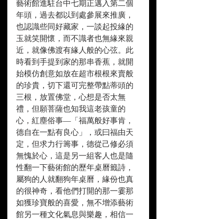
藝術館進駐台中七期正邁入第二個
年頭，過去都以到處參展來推廣，
也認識些同好藏家，一談起投緣的
玉就笑開懷，而不識者也無緣來親
近，就像佛渡有緣人般的心弦。此
時看到手提到家的那串香蕉，就開
始模仿創意如放在超市根根來賣般
的珍貴，切下還可完整帶點蒂頭的
三根，放置佛堂，心想是否太無
禮，但願菩薩也知我這老孩童的
心，紅塵俗事—「福萬般好事肯，
德自在一點有良心」，或曰福由天
定，但求力行籌事，德從己修必須
無愧於心，這是另一組客人也是隨
性翻一下藝術館的歷年桌曆籤詩，
屬狗的人就翻狗年桌曆，緣份也真
的很神奇，看他們打開的那一霎那
如獲珍寶般的喜愛，無不增添藝術
館另一種文化氣息與樂趣，相信一